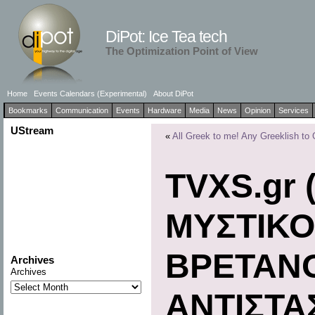
DiPot: Ice Tea tech
The Optimization Point of View
Home
Events Calendars (Experimental)
About DiPot
Bookmarks
Communication
Events
Hardware
Media
News
Opinion
Services
UStream
«
All Greek to me! Any Greeklish to
ΤVXS.gr 
ΜΥΣΤΙΚΟ
ΒΡΕΤΑΝΟ
Archives
Archives
ΑΝΤΙΣΤΑ