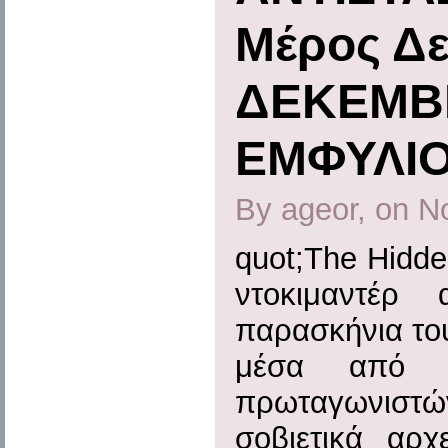
Μέρος Δε
ΔΕΚΕΜΒ
ΕΜΦΥΛΙ
By ageor, on N
quot;The Hidde
ντοκιμαντέρ 
παρασκήνια το
μέσα από τ
πρωταγωνιστώ
σοβιετικά αρ